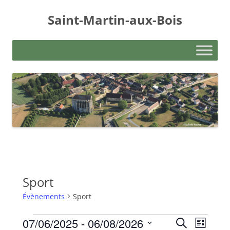
Aller
au
Saint-Martin-aux-Bois
contenu
Sport
Évènements
Sport
Évènements
Recherche
Navigati
07/06/2025
 - 
06/08/2026
Recherche
et
de
Liste