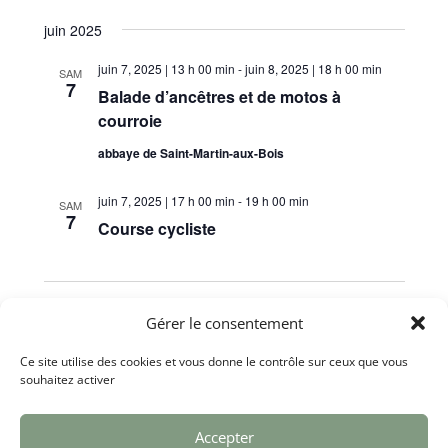
navigation
vues
Sélectionnez
de
Évèneme
une
juin 2025
vues
date.
Évènements
juin 7, 2025 | 13 h 00 min
-
juin 8, 2025 | 18 h 00 min
SAM
7
Balade d’ancêtres et de motos à
courroie
abbaye de Saint-Martin-aux-Bois
juin 7, 2025 | 17 h 00 min
-
19 h 00 min
SAM
7
Course cycliste
Évènements
précédents
Aujourd’hui
Évènements
suivants
Gérer le consentement
Ce site utilise des cookies et vous donne le contrôle sur ceux que vous
S’abonner au calendrier
souhaitez activer
Accepter