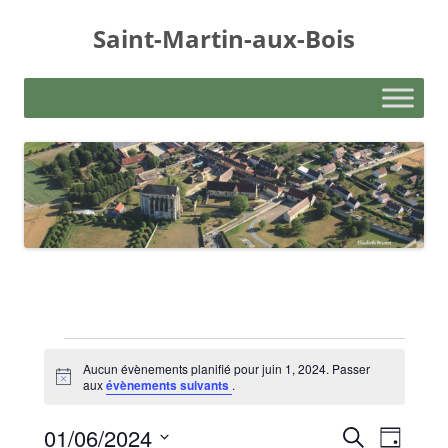
Aller
au
Saint-Martin-aux-Bois
contenu
Évènements
for
Aucun évènements planifié pour juin 1, 2024. Passer
juin
Notice
aux
évènements suivants
.
1,
2024
Recherche
Navigati
01/06/2024
Recherche
et
de
Jour