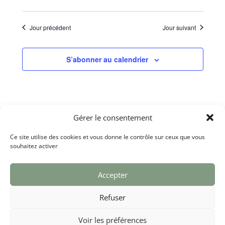
navigation
vues
Sélectionnez
de
Évèneme
une
vues
date.
Évènements
Jour précédent
Jour suivant
S’abonner au calendrier
Gérer le consentement
Ce site utilise des cookies et vous donne le contrôle sur ceux que vous
souhaitez activer
Accepter
Refuser
Voir les préférences