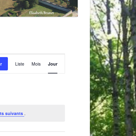
Navigation
de
r
Liste
Mois
Jour
vues
Évènement
ts suivants
.