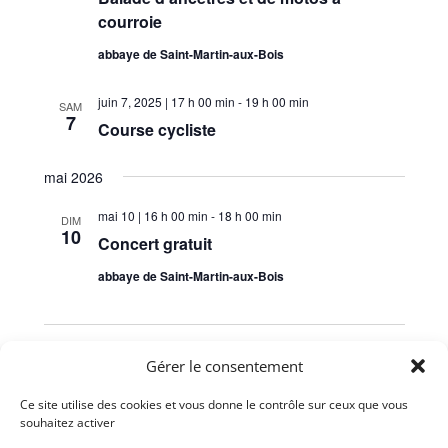
courroie
abbaye de Saint-Martin-aux-Bois
juin 7, 2025 | 17 h 00 min
-
19 h 00 min
SAM
7
Course cycliste
mai 2026
mai 10 | 16 h 00 min
-
18 h 00 min
DIM
10
Concert gratuit
abbaye de Saint-Martin-aux-Bois
Évènements
Aujourd’hui
suivants
Évènements
précédents
Gérer le consentement
Ce site utilise des cookies et vous donne le contrôle sur ceux que vous
S’abonner au calendrier
souhaitez activer