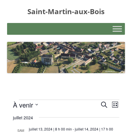
Aller
au
Saint-Martin-aux-Bois
contenu
Évènements
Recherche
Navigati
À venir
Recherche
et
de
Liste
navigation
vues
Sélectionnez
de
Évèneme
une
juillet 2024
vues
date.
Évènements
juillet 13, 2024 | 8 h 00 min
-
juillet 14, 2024 | 17 h 00
SAM